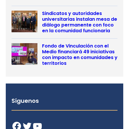
Sindicatos y autoridades
universitarias instalan mesa de
diálogo permanente con foco
en la comunidad funcionaria
Fondo de Vinculación con el
Medio financiará 49 iniciativas
con impacto en comunidades y
territorios
Síguenos
Facebook
Twitter
YouTube