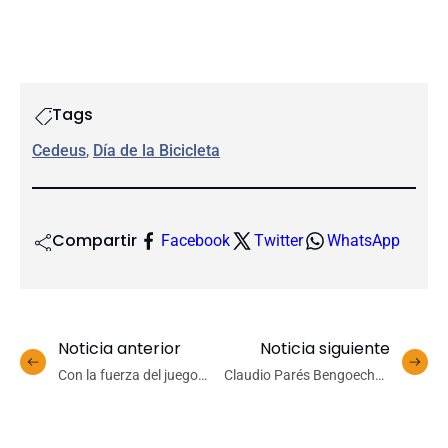
Tags
Cedeus
, 
Día de la Bicicleta
Compartir
Facebook
Twitter
WhatsApp
Noticia anterior
Noticia siguiente
Con la fuerza del juego
Claudio Parés Bengoechea
colectivo: UdeC emparejó
es nombrado nuevo
final ante Leones e
Vicerrector de Asuntos
intentará cerrar la serie en
Económicos y