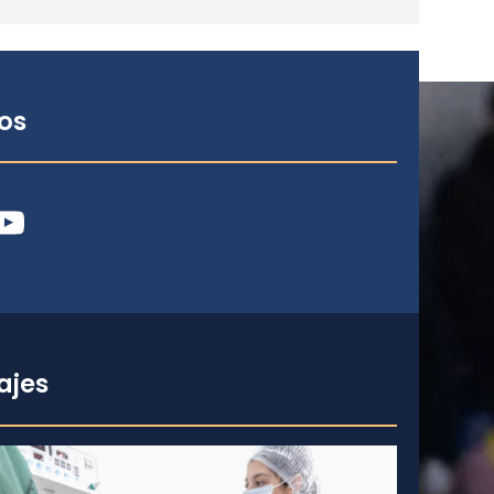
os
ube
ajes