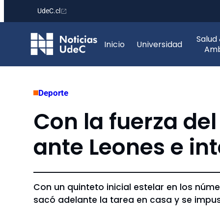
UdeC.cl
Saltar
Salud
al
Inicio
Universidad
Amb
contenido
Deporte
Con la fuerza del
ante Leones e int
Con un quinteto inicial estelar en los nú
sacó adelante la tarea en casa y se impu