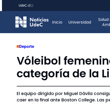
UdeC.cl
Saltar
Salud
al
Inicio
Universidad
Amb
contenido
Deporte
Vóleibol femenin
categoría de la 
El equipo dirigido por Miguel Dávila consi
caer en la final ante Boston College. Las 