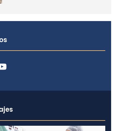
os
ube
ajes