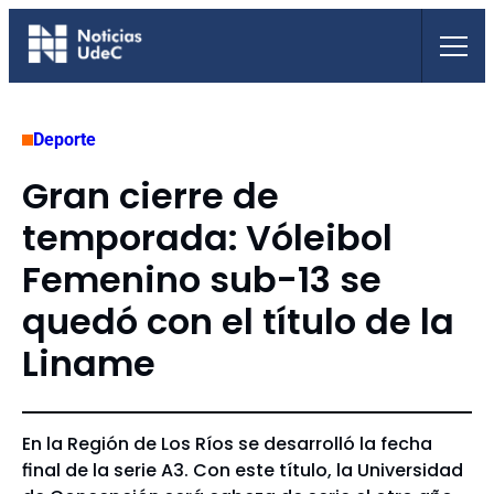
Saltar
al
contenido
Deporte
Gran cierre de
temporada: Vóleibol
Femenino sub-13 se
quedó con el título de la
Liname
En la Región de Los Ríos se desarrolló la fecha
final de la serie A3. Con este título, la Universidad