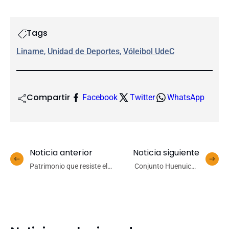
Tags
Liname
, 
Unidad de Deportes
, 
Vóleibol UdeC
Compartir
Facebook
Twitter
WhatsApp
Noticia anterior
Noticia siguiente
Patrimonio que resiste el
Conjunto Huenuican
tiempo: Académica UdeC
celebró sus 40 años con
analiza historia y vigencia
integrantes de ayer y hoy
de los juegos tradicionales
en aplaudida gala
chilenos