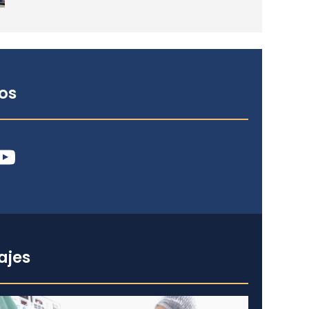
os
ube
ajes