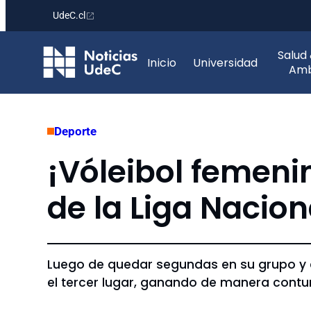
UdeC.cl
Saltar
Salud
al
Inicio
Universidad
Amb
contenido
Deporte
¡Vóleibol femenin
de la Liga Nacio
Luego de quedar segundas en su grupo y ca
el tercer lugar, ganando de manera contun