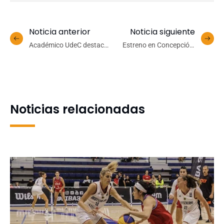
Noticia anterior
Noticia siguiente
Académico UdeC destaca
Estreno en Concepción:
por contribución en
documental Atacama
investigación internacional
Hadal llevará a penquistas
sobre especies exóticas
a más de 8 mil metros de
invasoras
profundidad del océano
Noticias relacionadas