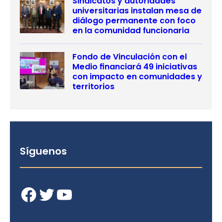
Sindicatos y autoridades
universitarias instalan mesa de
diálogo permanente con foco
en la comunidad funcionaria
Fondo de Vinculación con el
Medio financiará 49 iniciativas
con impacto en comunidades y
territorios
Síguenos
Facebook
Twitter
YouTube