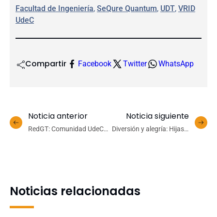
Facultad de Ingeniería
, 
SeQure Quantum
, 
UDT
, 
VRID
UdeC
Compartir
Facebook
Twitter
WhatsApp
Noticia anterior
Noticia siguiente
RedGT: Comunidad UdeC
Diversión y alegría: Hijas e
recibió reconocimientos
hijos del personal UdeC
nacionales en
finalizan primera etapa de
transferencia tecnológica
“Vacaciones Entretenidas”
Noticias relacionadas