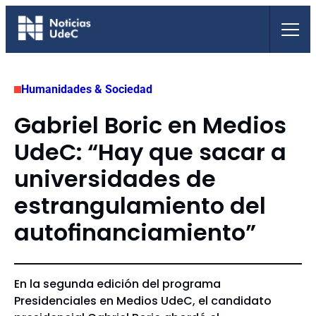
Saltar
al
contenido
Humanidades & Sociedad
Gabriel Boric en Medios
UdeC: “Hay que sacar a
universidades de
estrangulamiento del
autofinanciamiento”
En la segunda edición del programa
Presidenciales en Medios UdeC, el candidato