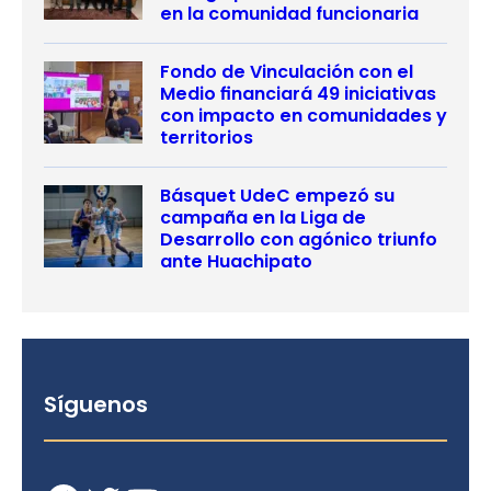
en la comunidad funcionaria
Fondo de Vinculación con el
Medio financiará 49 iniciativas
con impacto en comunidades y
territorios
Básquet UdeC empezó su
campaña en la Liga de
Desarrollo con agónico triunfo
ante Huachipato
Síguenos