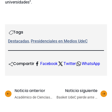
universidades”.
Tags
Destacadas
, 
Presidenciales en Medios UdeC
Compartir
Facebook
Twitter
WhatsApp
Noticia anterior
Noticia siguiente
Académico de Ciencias
Basket UdeC pierde ante el
Químicas fue distinguido
CDV y tendrá dos
en premios Ciencia Con
oportunidades más para