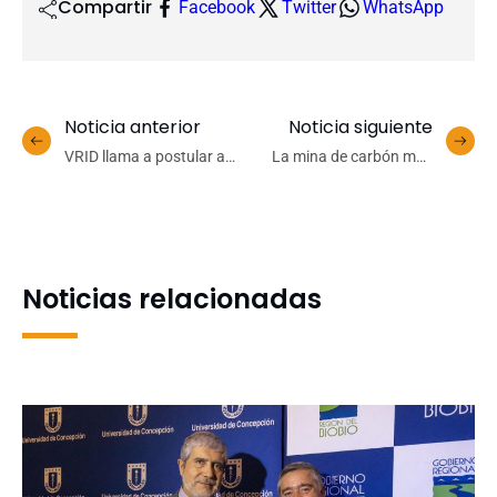
Compartir
Facebook
Twitter
WhatsApp
Noticia anterior
Noticia siguiente
VRID llama a postular a
La mina de carbón más
financiamiento para
antigua: Arqueólogo UdeC
equipamiento mediano
entrega detalles de ruinas
halladas en cerro de
Talcahuano
Noticias relacionadas