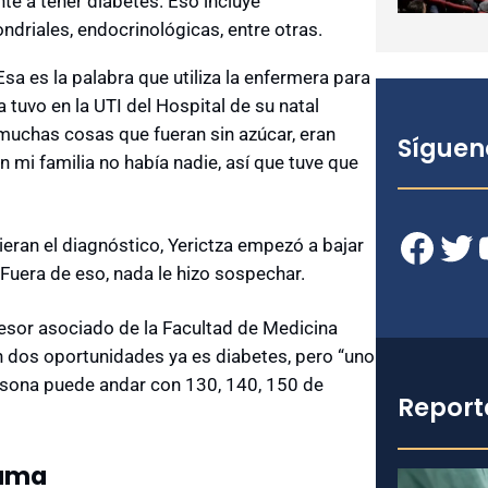
te a tener diabetes. Eso incluye
riales, endocrinológicas, entre otras.
sa es la palabra que utiliza la enfermera para
a tuvo en la UTI del Hospital de su natal
 muchas cosas que fueran sin azúcar, eran
Síguen
n mi familia no había nadie, así que tuve que
Facebook
Twitter
YouT
ieran el diagnóstico, Yerictza empezó a bajar
Fuera de eso, nada le hizo sospechar.
fesor asociado de la Facultad de Medicina
n dos oportunidades ya es diabetes, pero “uno
rsona puede andar con 130, 140, 150 de
Report
rama