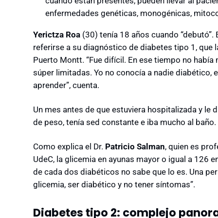
cuando están presentes, pueden llevar al pacien
enfermedades genéticas, monogénicas, mitocond
Yerictza Roa
(30) tenía 18 años cuando “debutó”. E
referirse a su diagnóstico de diabetes tipo 1, que l
Puerto Montt. “Fue difícil. En ese tiempo no había
súper limitadas. Yo no conocía a nadie diabético, e
aprender”, cuenta.
Un mes antes de que estuviera hospitalizada y le d
de peso, tenía sed constante e iba mucho al baño. 
Como explica el Dr.
Patricio Salman
, quien es pro
UdeC, la glicemia en ayunas mayor o igual a 126 e
de cada dos diabéticos no sabe que lo es. Una pe
glicemia, ser diabético y no tener síntomas”.
Diabetes tipo 2: complejo pano