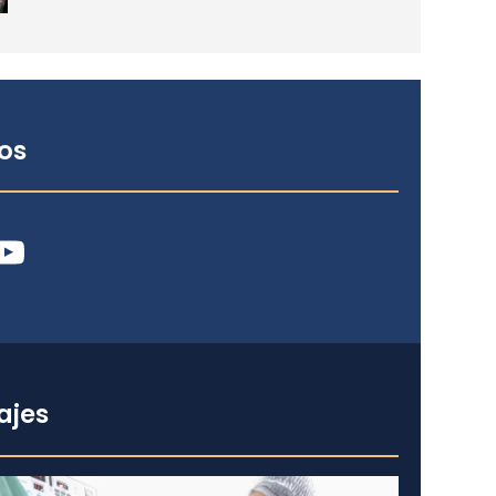
os
ube
ajes