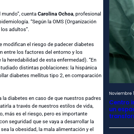
l mundo”, cuenta
Carolina Ochoa
, profesional
pidemiología. “Según la OMS (Organización
 los adultos”.
 modifican el riesgo de padecer diabetes
n entre los factores del entorno y los
e la heredabilidad de esta enfermedad). “En
studiado distintas poblaciones: la hispánica
lar diabetes mellitus tipo 2, en comparación
Noviembre 1
a la diabetes en caso de que nuestros padres
Centro i
rla a través de nuestros estilos de vida,
un espac
, más es el riesgo, pero es importante
transfo
con seguridad que se vaya a desarrollar la
 sea la obesidad, la mala alimentación y el