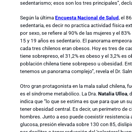
sedentarismo; esos son los tres principales”, decla
Según la última
Encuesta Nacional de Salud
, el 8
sedentaria, es decir no practica actividad física 
por sexo, se refiere al 90% de las mujeres y el 83
15 y 19 años es sedentario. El panorama empeora
cada tres chilenos eran obesos. Hoy es tres de cad
tiene sobrepreso, el 31,2% es obeso y el 3,2% es 
población chilena tiene sobrepeso u obesidad. En
tenemos un panorama complejo”, revela el Dr. Sal
Otro gran protagonista en la mala salud chilena, f
es el síndrome metabólico. La Dra.
Natalia Ulloa
, 
indica que “lo que se estima es que para que un s
tener obesidad central. Es decir, un perímetro de 
hombres. Junto a eso puede coexistir resistencia a
glucosa, presión elevada sobre 130 con 85, dislip
por decilitro o tener reducción del ‘colesterol buen