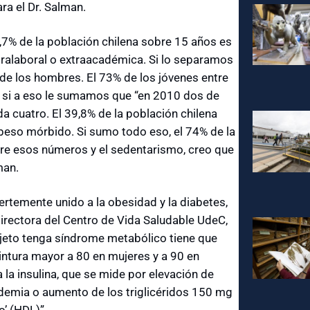
ra el Dr. Salman.
6,7% de la población chilena sobre 15 años es
extralaboral o extraacadémica. Si lo separamos
% de los hombres. El 73% de los jóvenes entre
 si a eso le sumamos que “en 2010 dos de
a cuatro. El 39,8% de la población chilena
obeso mórbido. Si sumo todo eso, el 74% de la
tre esos números y el sedentarismo, creo que
man.
uertemente unido a la obesidad y la diabetes,
directora del Centro de Vida Saludable UdeC,
ujeto tenga síndrome metabólico tiene que
cintura mayor a 80 en mujeres y a 90 en
 la insulina, que se mide por elevación de
idemia o aumento de los triglicéridos 150 mg
o’ (HDL)”.