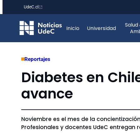
UdeC.cl
Saltar
Salud
al
Inicio
Universidad
Amb
contenido
Reportajes
Diabetes en Chile
avance
Noviembre es el mes de la concientizació
Profesionales y docentes UdeC entregan re