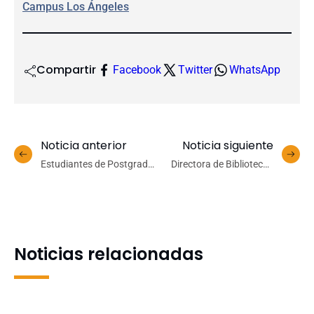
Campus Los Ángeles
Compartir
Facebook
Twitter
WhatsApp
Noticia anterior
Noticia siguiente
Estudiantes de Postgrado
Directora de Bibliotecas
UdeC podrán investigar
UdeC presentó a Consejo
problemas urbanos en
de la Facultad de
proyecto City Lab Biobío
Odontología el Proyecto
InES Ciencia Abierta
Noticias relacionadas