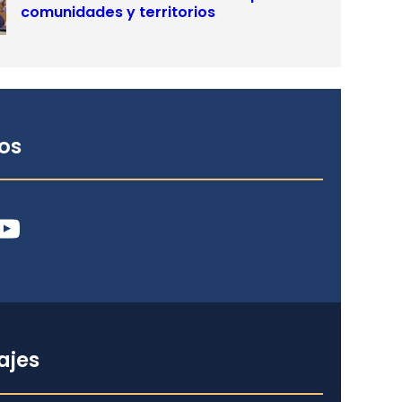
comunidades y territorios
os
ube
ajes