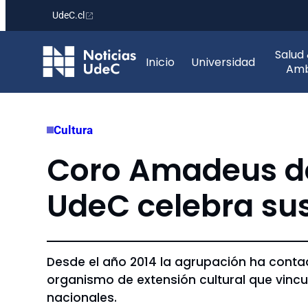
UdeC.cl
Saltar
Salud
al
Inicio
Universidad
Amb
contenido
Cultura
Coro Amadeus de
UdeC celebra sus
Desde el año 2014 la agrupación ha conta
organismo de extensión cultural que vincul
nacionales.