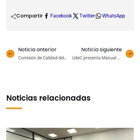
Compartir
Facebook
Twitter
WhatsApp
Noticia anterior
Noticia siguiente
Comisión de Calidad del
UdeC presenta Manual de
G9 se reúne PUCV
Implementación de
Santiago y analiza nuevos
Espacios Infinitos,
desafíos de acreditación
innovadora iniciativa en
inclusión y
neurodiversidad
Noticias relacionadas