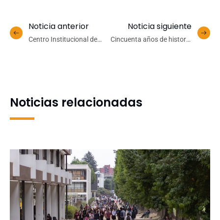
Noticia anterior
Noticia siguiente
Centro Institucional de
Cincuenta años de historia
Simulación en Salud
distinguen al Ballet
marcará un nuevo
Folklórico UdeC como
estándar en la formación
referente cultural
de profesionales de la
universitario
salud
Noticias relacionadas