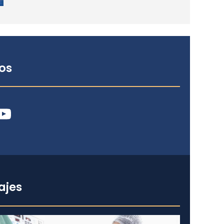
os
ube
ajes