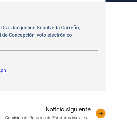
, 
Dra. Jacqueline Sepúlveda Carreño
, 
d de Concepción
, 
voto electrónico
App
Noticia siguiente
Comisión de Reforma de Estatutos inicia esta
semana su etapa de participación