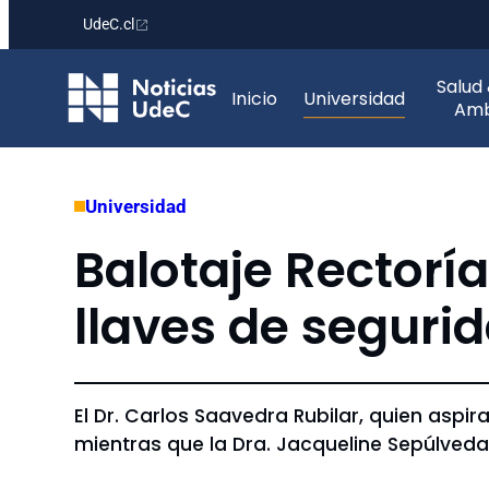
UdeC.cl
Saltar
Salud
al
Inicio
Universidad
Amb
contenido
Universidad
Balotaje Rector
llaves de seguri
El Dr. Carlos Saavedra Rubilar, quien aspi
mientras que la Dra. Jacqueline Sepúlveda