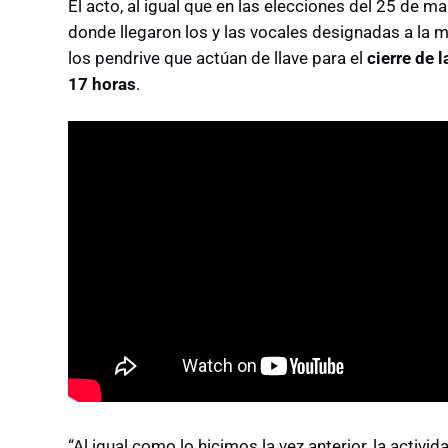
El acto, al igual que en las elecciones del 25 de ma
donde llegaron los y las vocales designadas a la me
los pendrive que actúan de llave para el
cierre de 
17 horas
.
“Al igual como lo hicimos la vez anterior, la activi