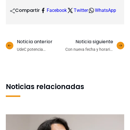
Compartir
Facebook
Twitter
WhatsApp
Noticia anterior
Noticia siguiente
UdeC potencia
Con nueva fecha y horario:
capacidades científicas en
Diálogos Contemporáneos
monitoreo de calidad del
UdeC abordarán los
aire junto al Ministerio del
hábitos lectores en el
Medio Ambiente
formato digital
Noticias relacionadas