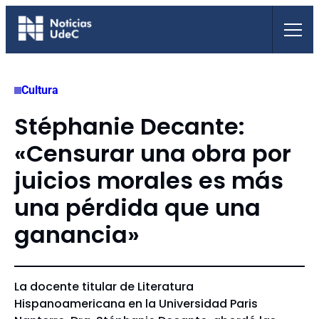
Saltar
al
contenido
Cultura
Stéphanie Decante:
«Censurar una obra por
juicios morales es más
una pérdida que una
ganancia»
La docente titular de Literatura
Hispanoamericana en la Universidad Paris