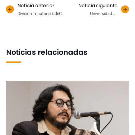
Noticia anterior
Noticia siguiente
División Tributaria UdeC
Universidad de
desarrolló encuentro para
Concepción será sede de
alinear gestión fiscal ante
diálogo sobre
nuevos desafíos
participación política
normativos
femenina y brechas de
género
Noticias relacionadas