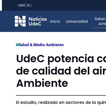
UdeC.cl
Saltar
Salud
al
Inicio
Universidad
Amb
contenido
Salud & Medio Ambiente
UdeC potencia ca
de calidad del ai
Ambiente
El estudio, realizado en sectores de la q