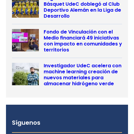
Básquet UdeC doblegó al Club
Deportivo Alemán en la Liga de
Desarrollo
Fondo de Vinculación con el
Medio financiará 49 iniciativas
con impacto en comunidades y
territorios
Investigador UdeC acelera con
machine learning creación de
nuevos materiales para
almacenar hidrógeno verde
Síguenos