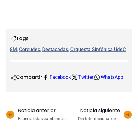
Tags
8M
, 
Corcudec
, 
Destacadas
, 
Orquesta Sinfónica UdeC
Compartir
Facebook
Twitter
WhatsApp
Noticia anterior
Noticia siguiente
Especialistas cambian la
Día Internacional de la
manera enfrentar futuros
Mujer: UdeC destaca
terremotos con innovador
aportes de investigadoras