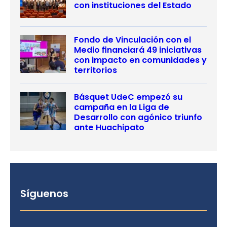
con instituciones del Estado
Fondo de Vinculación con el
Medio financiará 49 iniciativas
con impacto en comunidades y
territorios
Básquet UdeC empezó su
campaña en la Liga de
Desarrollo con agónico triunfo
ante Huachipato
Síguenos