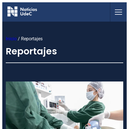
Saltar
al
contenido
Inicio
/
Reportajes
Reportajes