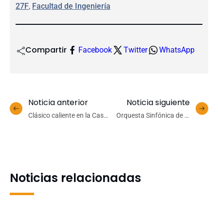
27F
, 
Facultad de Ingeniería
Compartir
Facebook
Twitter
WhatsApp
Noticia anterior
Noticia siguiente
Clásico caliente en la Casa
Orquesta Sinfónica de la
del Deporte: UdeC derrotó
Universidad de
al CD Valdivia en tiempo
Concepción abre su
extra
temporada con concierto
gratuito en el Día
Internacional de la Mujer
Noticias relacionadas