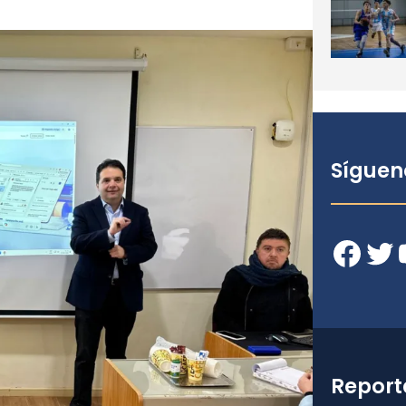
Síguen
Facebook
Twitter
YouT
Report