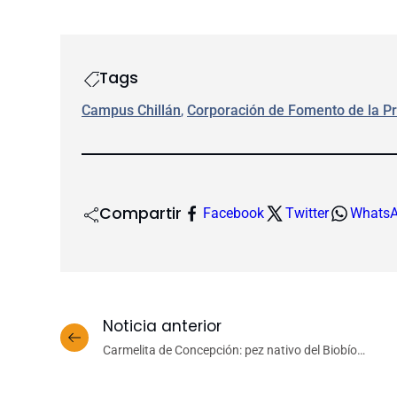
Tags
Campus Chillán
, 
Corporación de Fomento de la Pr
Compartir
Facebook
Twitter
Whats
Noticia anterior
Carmelita de Concepción: pez nativo del Biobío
continúa en retroceso pese a veda que la ha
protegido por 15 años