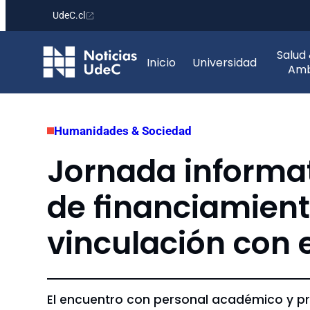
UdeC.cl
Saltar
Salud
al
Inicio
Universidad
Amb
contenido
Humanidades & Sociedad
Jornada informa
de financiamient
vinculación con el
El encuentro con personal académico y pro