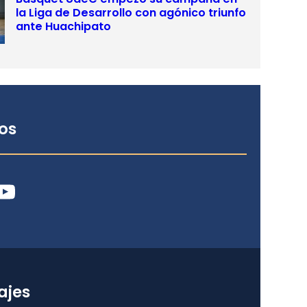
la Liga de Desarrollo con agónico triunfo
ante Huachipato
os
ube
ajes