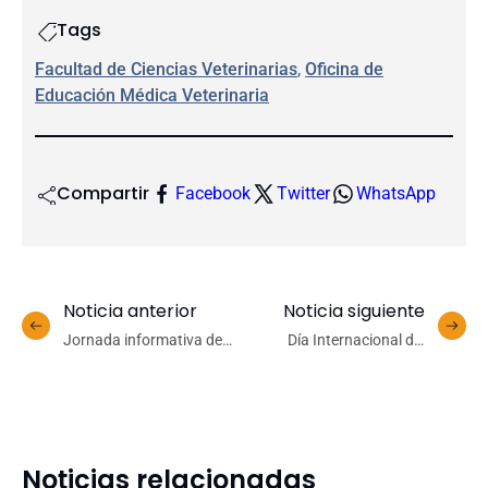
Tags
Facultad de Ciencias Veterinarias
, 
Oficina de
Educación Médica Veterinaria
Compartir
Facebook
Twitter
WhatsApp
Noticia anterior
Noticia siguiente
Jornada informativa de
Día Internacional del
Corfo abordó
Medio Ambiente: vivir
oportunidades de
dentro de los límites del
financiamiento para
planeta
fortalecer innovación y
vinculación con el territorio
Noticias relacionadas