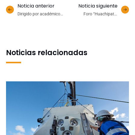
Noticia anterior
Noticia siguiente
Dirigido por académico
Foro “Huachipato:
UdeC: documental ‘Künü,
Territorio de
espacio de diálogo’ tendrá
oportunidades” refuerza
estreno local en Festival
colaboración
Biobío Cine
multisectorial para el
desarrollo del Biobío
Noticias relacionadas