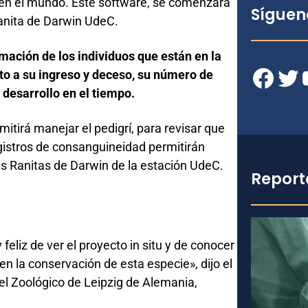
 en el mundo. Este software, se comenzará
Síguen
Ranita de Darwin UdeC.
rmación de los individuos que están en la
Facebook
Twitter
YouT
to a su ingreso y deceso, su número de
 desarrollo en el tiempo.
itirá manejar el pedigrí, para revisar que
gistros de consanguineidad permitirán
as Ranitas de Darwin de la estación UdeC.
Report
feliz de ver el proyecto in situ y de conocer
n la conservación de esta especie», dijo el
l Zoológico de Leipzig de Alemania,