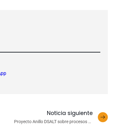
App
Noticia siguiente
Proyecto Anillo DSALT sobre procesos de
salinización marca presencia UdeC en encuentro
científico australiano