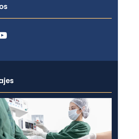
os
ube
ajes