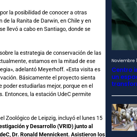
r la posibilidad de conocer a otras
 de la Ranita de Darwin, en Chile y en
se llevó a cabo en Santiago, donde se
sobre la estrategia de conservación de las
Noviembre 1
actualmente, estamos en la mitad de ese
Centro i
egia», adelantó Meyerhoff. «Esta visita es
un espac
vación. Básicamente el proyecto sienta
transfo
e poder estudiarlas mejor, porque en el
s. Entonces, la estación UdeC permite
del Zoológico de Leipzig, incluyó el lunes 15
estigación y Desarrollo (VRID) junto al
UdeC, Dr. Ronald Mennickent. Asistieron los