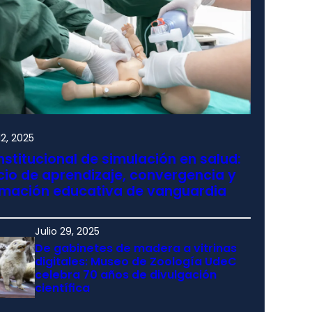
2, 2025
nstitucional de simulación en salud:
io de aprendizaje, convergencia y
rmación educativa de vanguardia
Julio 29, 2025
De gabinetes de madera a vitrinas
digitales: Museo de Zoología UdeC
celebra 70 años de divulgación
científica