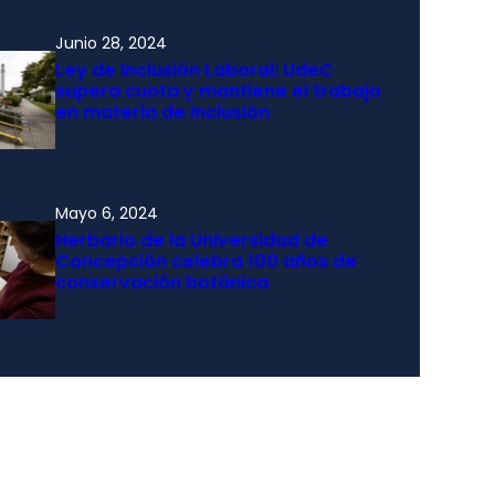
Junio 28, 2024
Ley de Inclusión Laboral: UdeC
supera cuota y mantiene el trabajo
en materia de inclusión
Mayo 6, 2024
Herbario de la Universidad de
Concepción celebra 100 años de
conservación botánica