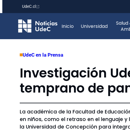
UdeC.cl
Saltar
Salud
al
Inicio
Universidad
Amb
contenido
UdeC en la Prensa
Investigación Ud
temprano de pan
La académica de la Facultad de Educación 
en niños, como el retraso en el lenguaje y
la Universidad de Concepción para integr