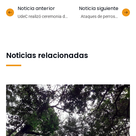
Noticia anterior
Noticia siguiente
UdeC realizó ceremonia de
Ataques de perros a
reconocimiento al
Pudúes: una alarma para
personal que se acoge a
la conservación de la
retiro
Fauna Silvestre
Noticias relacionadas