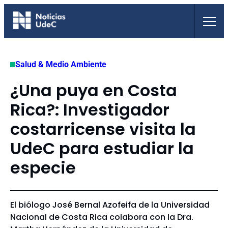
Saltar
al
contenido
Salud & Medio Ambiente
¿Una puya en Costa
Rica?: Investigador
costarricense visita la
UdeC para estudiar la
especie
El biólogo José Bernal Azofeifa de la Universidad
Nacional de Costa Rica colabora con la Dra.