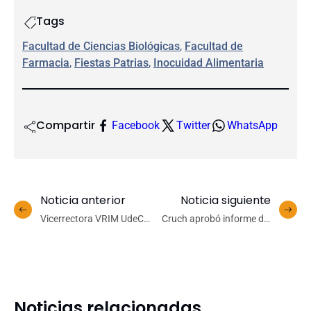
Tags
Facultad de Ciencias Biológicas
, 
Facultad de
Farmacia
, 
Fiestas Patrias
, 
Inocuidad Alimentaria
Compartir
Facebook
Twitter
WhatsApp
Noticia anterior
Noticia siguiente
Vicerrectora VRIM UdeC
Cruch aprobó informe del
expone en conversatorio
trabajo 2024-2025 de la
sobre el derecho al
Comisión de Vinculación
cuidado y su impacto en
con el Medio que lidera la
las políticas públicas
UdeC
Noticias relacionadas