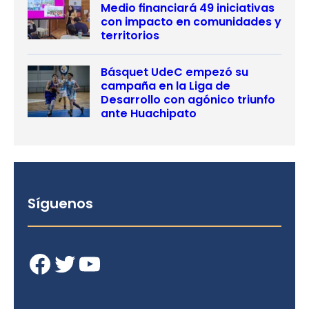
Medio financiará 49 iniciativas
con impacto en comunidades y
territorios
Básquet UdeC empezó su
campaña en la Liga de
Desarrollo con agónico triunfo
ante Huachipato
Síguenos
Facebook
Twitter
YouTube