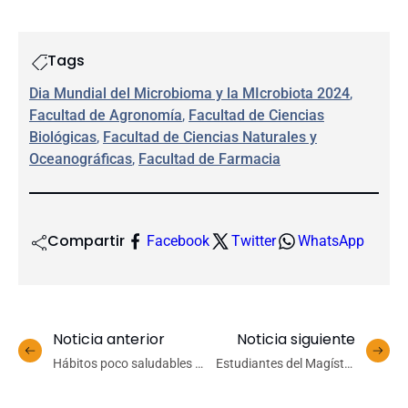
Tags
Dia Mundial del Microbioma y la MIcrobiota 2024
, 
Facultad de Agronomía
, 
Facultad de Ciencias
Biológicas
, 
Facultad de Ciencias Naturales y
Oceanográficas
, 
Facultad de Farmacia
Compartir
Facebook
Twitter
WhatsApp
Noticia anterior
Noticia siguiente
Hábitos poco saludables y
Estudiantes del Magíster
tamaño: factores que
en Ciencia de Datos de la
aumentan el riesgo de
UdeC realizan pasantía en