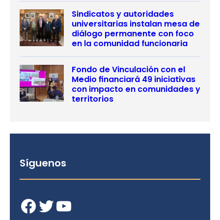
Sindicatos y autoridades
universitarias instalan mesa de
diálogo permanente con foco
en la comunidad funcionaria
Fondo de Vinculación con el
Medio financiará 49 iniciativas
con impacto en comunidades y
territorios
Síguenos
Facebook
Twitter
YouTube