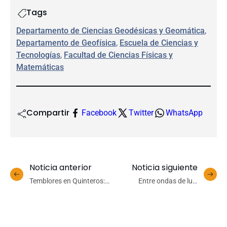
Tags
Departamento de Ciencias Geodésicas y Geomática
, 
Departamento de Geofísica
, 
Escuela de Ciencias y
Tecnologías
, 
Facultad de Ciencias Físicas y
Matemáticas
Compartir
Facebook
Twitter
WhatsApp
Noticia anterior
Noticia siguiente
Temblores en Quinteros:
Entre ondas de luz,
¿por qué la ciencia aún no
galaxias y materia: Mini
logra predecir los
Talentos acercó la ciencia
terremotos?
a estudiantes de 3° y 4°
básico