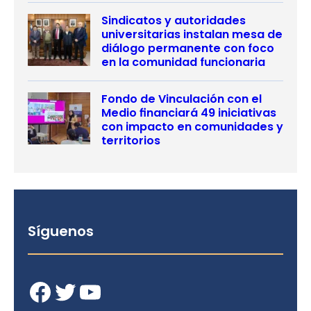
Sindicatos y autoridades
universitarias instalan mesa de
diálogo permanente con foco
en la comunidad funcionaria
Fondo de Vinculación con el
Medio financiará 49 iniciativas
con impacto en comunidades y
territorios
Síguenos
Facebook
Twitter
YouTube