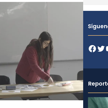
Síguen
Facebook
Twitter
YouT
Report