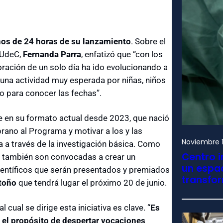
nos de 24 horas de su lanzamiento
. Sobre el
s UdeC,
Fernanda Parra
, enfatizó que “con los
ración de un solo día ha ido evolucionando a
 una actividad muy esperada por niñas, niños
ño para conocer las fechas”.
le en su formato actual desde 2023, que nació
ano al Programa y motivar a los y las
Noviembre 1
a a través de la investigación básica. Como
Centro i
es también son convocadas a crear un
un espac
ientíficos que serán presentados y premiados
transfo
Otoño
que tendrá lugar el próximo 20 de junio.
 cual se dirige esta iniciativa es clave. “
Es
 el propósito de despertar vocaciones