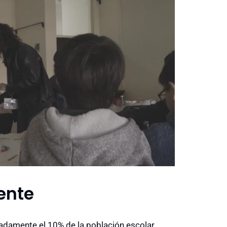
ente
madamente el 10% de la población escolar.