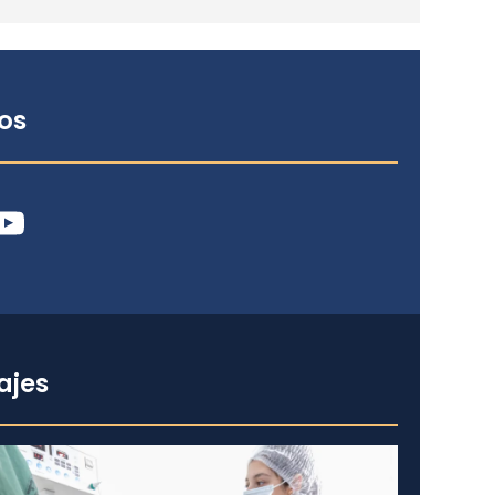
os
ube
ajes