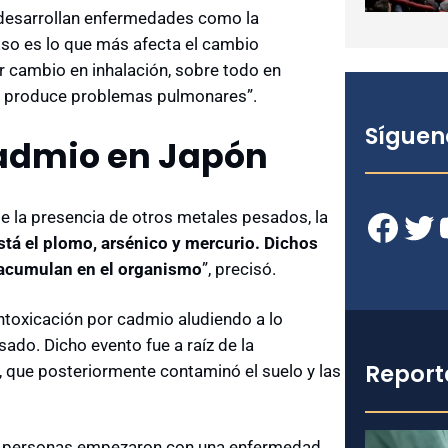
se desarrollan enfermedades como la
Eso es lo que más afecta el cambio
r cambio en inhalación, sobre todo en
ue produce problemas pulmonares”.
Síguen
admio en Japón
Facebook
Twitter
YouT
e la presencia de otros metales pesados, la
stá el plomo, arsénico y mercurio. Dichos
 acumulan en el organismo
”, precisó.
ntoxicación por cadmio aludiendo a lo
sado. Dicho evento fue a raíz de la
Report
u, que posteriormente contaminó el suelo y las
as personas empezaron con una enfermedad