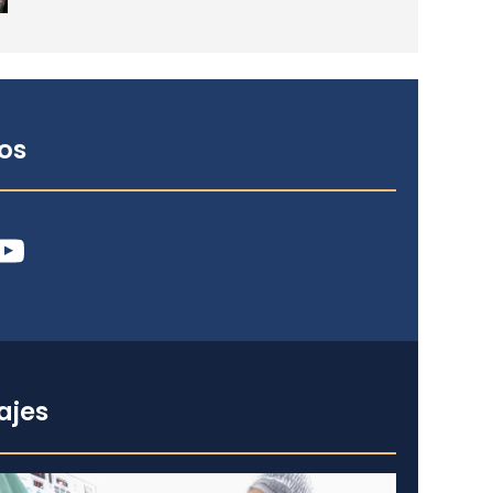
os
ube
ajes