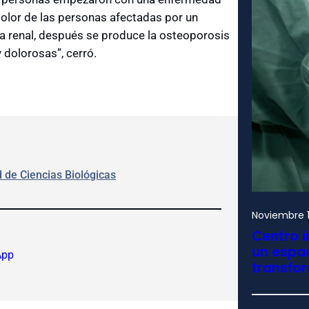
e dolor de las personas afectadas por un
ma renal, después se produce la osteoporosis
 dolorosas”, cerró.
 de Ciencias Biológicas
Noviembre 1
Centro i
un espac
App
transfo