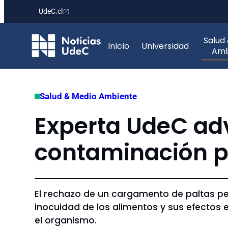
UdeC.cl
Saltar
Salud
al
Inicio
Universidad
Amb
contenido
Salud & Medio Ambiente
Experta UdeC advi
contaminación p
El rechazo de un cargamento de paltas pe
inocuidad de los alimentos y sus efectos 
el organismo.