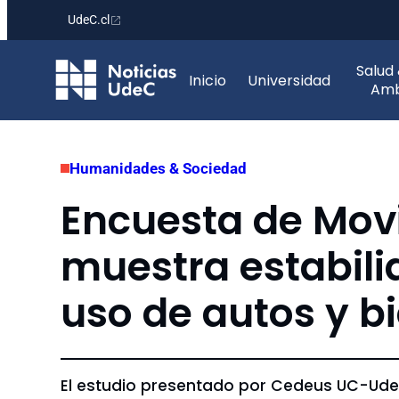
UdeC.cl
Saltar
Salud
al
Inicio
Universidad
Amb
contenido
Humanidades & Sociedad
Encuesta de Mov
muestra estabilid
uso de autos y bi
El estudio presentado por Cedeus UC-UdeC