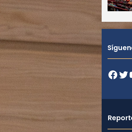
Síguen
Facebook
Twitter
YouT
Report