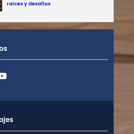
raíces y desafíos
os
ube
ajes