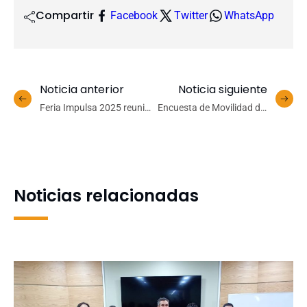
Compartir
Facebook
Twitter
WhatsApp
Noticia anterior
Noticia siguiente
Feria Impulsa 2025 reunió
Encuesta de Movilidad del
creatividad, tecnología y
Gran Concepción 2025
vinculación con el medio
muestra estabilidad del
en el Campus Los Ángeles
transporte público y alza
del uso de autos y
bicicletas
Noticias relacionadas