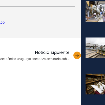
App
Noticia siguiente
Académico uruguayo encabezó seminario sobre
epistemología e historiografía en Magíster en
Historia