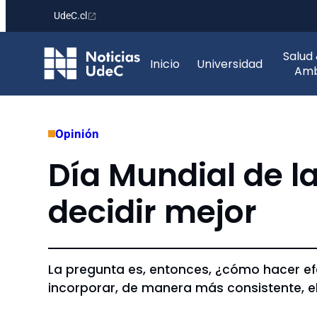
UdeC.cl
Saltar
Salud
al
Inicio
Universidad
Amb
contenido
Opinión
Día Mundial de l
decidir mejor
La pregunta es, entonces, ¿cómo hacer ef
incorporar, de manera más consistente, el