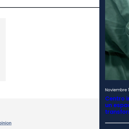
Noviembre 1
Centro i
un espac
transfo
pinion