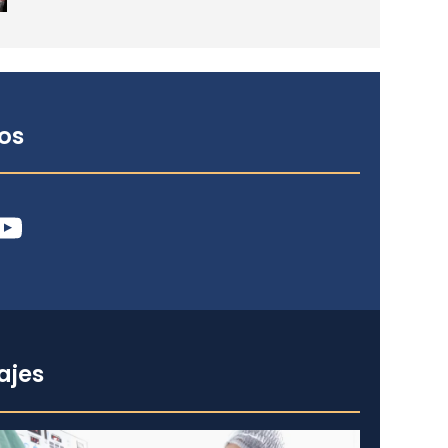
os
ube
ajes