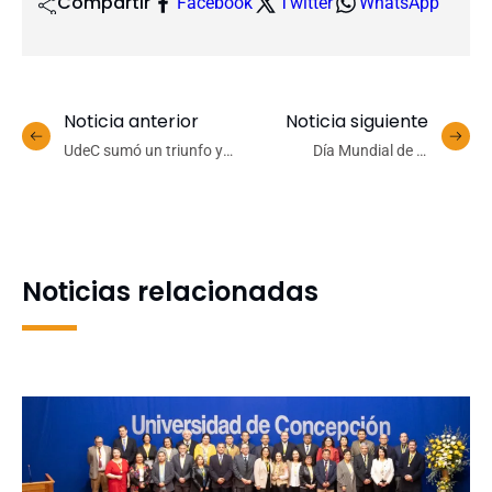
Compartir
Facebook
Twitter
WhatsApp
Noticia anterior
Noticia siguiente
UdeC sumó un triunfo y
Día Mundial de la
una caída en la LNF tras
Biodiversidad: actuar
su periplo por la Región de
localmente… y decidir
Valparaíso
mejor
Noticias relacionadas