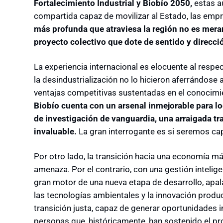
Fortalecimiento Industrial y Biobío 2050,
estas aú
compartida capaz de movilizar al Estado, las empr
más profunda que atraviesa la región no es mer
proyecto colectivo que dote de sentido y direcció
La experiencia internacional es elocuente al resp
la desindustrialización no lo hicieron aferrándose 
ventajas competitivas sustentadas en el conocimie
Biobío cuenta con un arsenal inmejorable para lo
de investigación de vanguardia, una arraigada tra
invaluable.
La gran interrogante es si seremos cap
Por otro lado, la transición hacia una economía m
amenaza. Por el contrario, con una gestión inteligen
gran motor de una nueva etapa de desarrollo, apal
las tecnologías ambientales y la innovación produc
transición justa, capaz de generar oportunidades iné
personas que, históricamente, han sostenido el pr