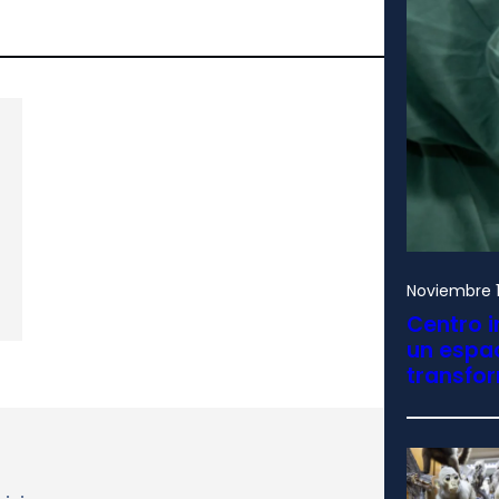
Noviembre 1
Centro i
un espac
transfo