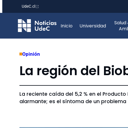
UdeC.cl
Saltar
Salud
al
Inicio
Universidad
Amb
contenido
Opinión
La región del Bi
La reciente caída del 5,2 % en el Producto
alarmante; es el síntoma de un problema e