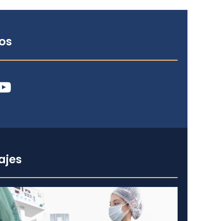
os
ube
ajes