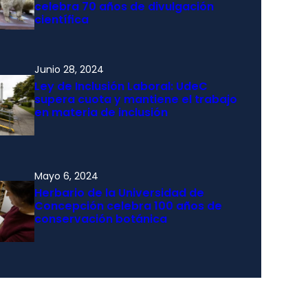
celebra 70 años de divulgación
científica
Junio 28, 2024
Ley de Inclusión Laboral: UdeC
supera cuota y mantiene el trabajo
en materia de inclusión
Mayo 6, 2024
Herbario de la Universidad de
Concepción celebra 100 años de
conservación botánica