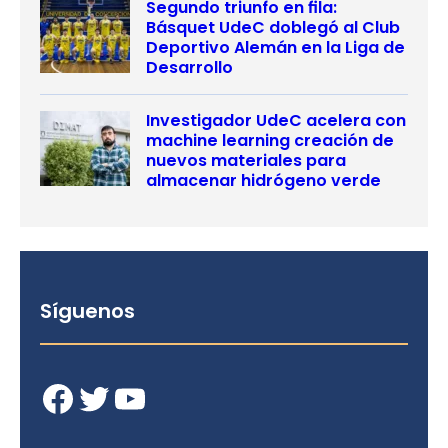
Segundo triunfo en fila:
Básquet UdeC doblegó al Club
Deportivo Alemán en la Liga de
Desarrollo
Investigador UdeC acelera con
machine learning creación de
nuevos materiales para
almacenar hidrógeno verde
Síguenos
Facebook
Twitter
YouTube