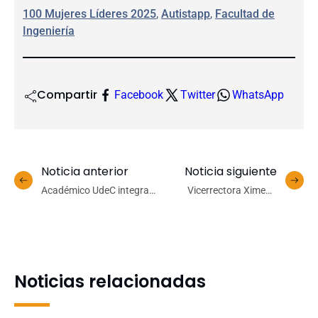
100 Mujeres Líderes 2025
, 
Autistapp
, 
Facultad de
Ingeniería
Compartir
Facebook
Twitter
WhatsApp
Noticia anterior
Noticia siguiente
Académico UdeC integra
Vicerrectora Ximena
comité científico de la
Gauché participa en
cátedra Unesco sobre
Congreso Internacional de
políticas educativas en
la Red ALAS sobre
Universidad de Montreal
desafíos en materia de
igualdad
Noticias relacionadas