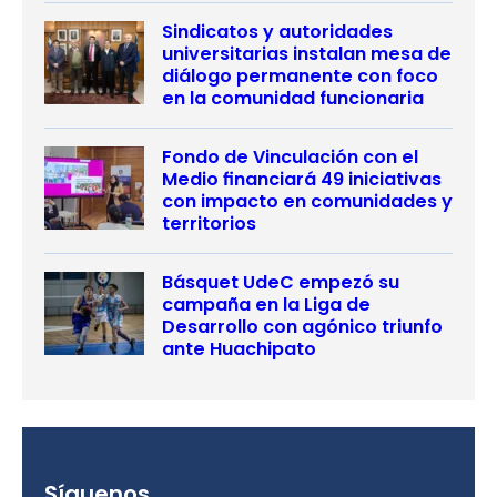
Sindicatos y autoridades
universitarias instalan mesa de
diálogo permanente con foco
en la comunidad funcionaria
Fondo de Vinculación con el
Medio financiará 49 iniciativas
con impacto en comunidades y
territorios
Básquet UdeC empezó su
campaña en la Liga de
Desarrollo con agónico triunfo
ante Huachipato
Síguenos