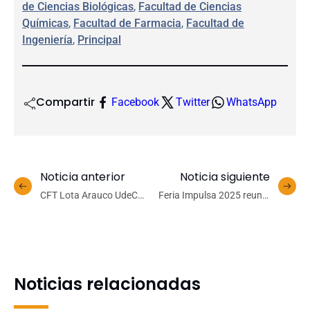
de Ciencias Biológicas
, 
Facultad de Ciencias
Químicas
, 
Facultad de Farmacia
, 
Facultad de
Ingeniería
, 
Principal
Compartir
Facebook
Twitter
WhatsApp
Noticia anterior
Noticia siguiente
CFT Lota Arauco UdeC
Feria Impulsa 2025 reunió
inaugura FAB LAB que
creatividad, tecnología y
impulsa la innovación y
vinculación con el medio
desarrollo regional
en el Campus Los Ángeles
Noticias relacionadas