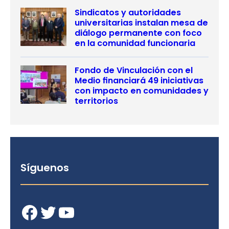
Sindicatos y autoridades
universitarias instalan mesa de
diálogo permanente con foco
en la comunidad funcionaria
Fondo de Vinculación con el
Medio financiará 49 iniciativas
con impacto en comunidades y
territorios
Síguenos
Facebook
Twitter
YouTube