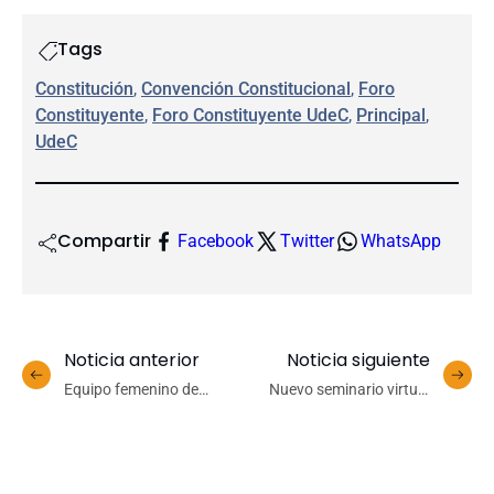
Tags
Constitución
, 
Convención Constitucional
, 
Foro
Constituyente
, 
Foro Constituyente UdeC
, 
Principal
, 
UdeC
Compartir
Facebook
Twitter
WhatsApp
Noticia anterior
Noticia siguiente
Equipo femenino de
Nuevo seminario virtual
Basket UdeC se impone
G9 abordará desafíos del
ante Unab y ya piensa en
cambio climático
los playoffs de la LNF