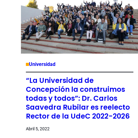
Universidad
“La Universidad de
Concepción la construimos
todas y todos”: Dr. Carlos
Saavedra Rubilar es reelecto
Rector de la UdeC 2022-2026
Abril 5, 2022