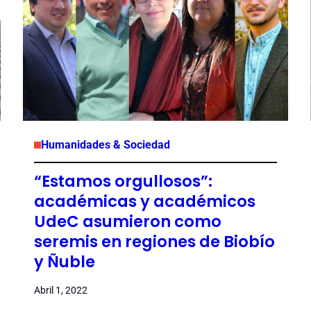
Humanidades & Sociedad
“Estamos orgullosos”:
académicas y académicos
UdeC asumieron como
seremis en regiones de Biobío
y Ñuble
Abril 1, 2022