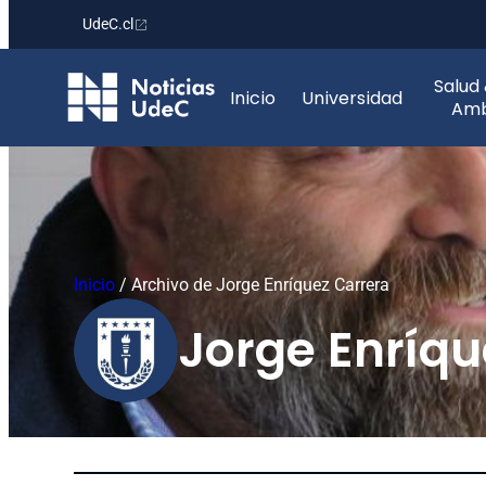
UdeC.cl
Saltar
Salud
al
Inicio
Universidad
Amb
contenido
Inicio
/
Archivo de Jorge Enríquez Carrera
Jorge Enríqu