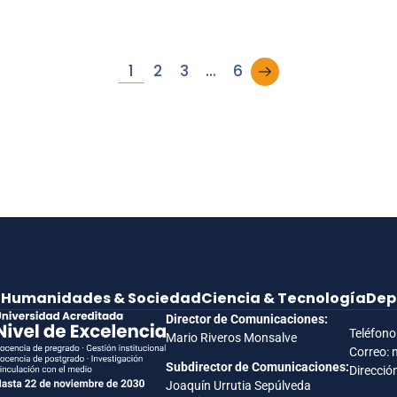
→
1
2
3
…
6
e
Humanidades & Sociedad
Ciencia & Tecnología
Dep
Director de Comunicaciones:
Teléfono
Mario Riveros Monsalve
Correo: 
Subdirector de Comunicaciones:
Dirección
Joaquín Urrutia Sepúlveda