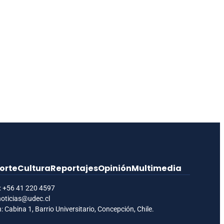
orte
Cultura
Reportajes
Opinión
Multimedia
:
+56 41 220 4597
noticias@udec.cl
: Cabina 1, Barrio Universitario, Concepción, Chile.