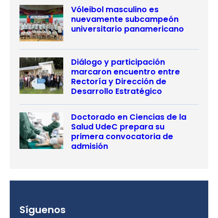
Vóleibol masculino es
nuevamente subcampeón
universitario panamericano
Diálogo y participación
marcaron encuentro entre
Rectoría y Dirección de
Desarrollo Estratégico
Doctorado en Ciencias de la
Salud UdeC prepara su
primera convocatoria de
admisión
Síguenos