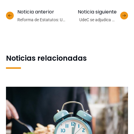
Noticia anterior
Noticia siguiente
Reforma de Estatutos: Un
UdeC se adjudica 45
paso crucial para
Fondecyt Regulares,
adaptarse al contexto
apuntando a ampliar la
existente
frontera en diversas áreas
del conocimiento
Noticias relacionadas