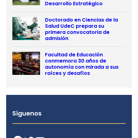
Desarrollo Estratégico
Doctorado en Ciencias de la
Salud UdeC prepara su
primera convocatoria de
admisión
Facultad de Educación
conmemora 30 años de
autonomía con mirada a sus
raíces y desafíos
Síguenos