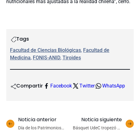
nutricionales más ajustadas a la realidad chilena”, cerró.
Tags
Facultad de Ciencias Biológicas
, 
Facultad de
Medicina
, 
FONIS-ANID
, 
Tiroides
Compartir
Facebook
Twitter
WhatsApp
Noticia anterior
Noticia siguiente
Día de los Patrimonios
Básquet UdeC tropezó en
2026: UdeC exhibe su
casa ante Sportiva Italiana