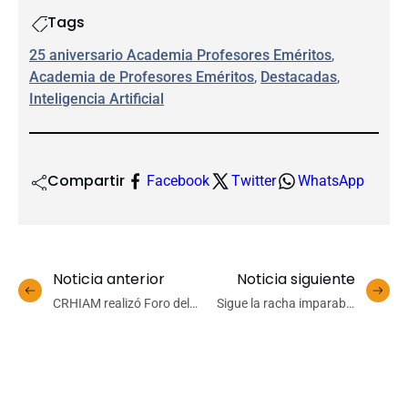
Tags
25 aniversario Academia Profesores Eméritos
, 
Academia de Profesores Eméritos
, 
Destacadas
, 
Inteligencia Artificial
Compartir
Facebook
Twitter
WhatsApp
Noticia anterior
Noticia siguiente
CRHIAM realizó Foro del
Sigue la racha imparable
Agua enfocado en los
de Basket UdeC: ahora
Objetivos de Desarrollo
venció a Atlético Puerto
Sostenible
Varas como visitante