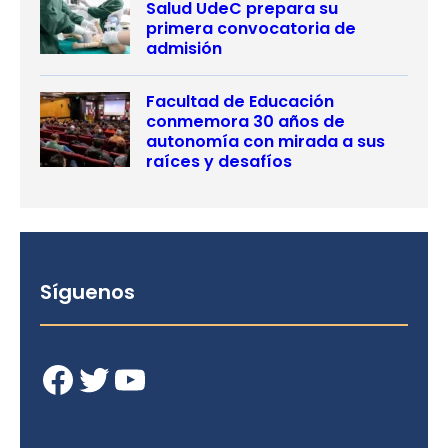
Salud UdeC prepara su
primera convocatoria de
admisión
Facultad de Educación
conmemora 30 años de
autonomía con mirada a sus
raíces y desafíos
Síguenos
Facebook
Twitter
YouTube