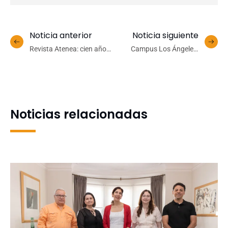
Noticia anterior
Noticia siguiente
Revista Atenea: cien años
Campus Los Ángeles,
de un referente cultural y
Corcudec y Cmpc
académico
refuerzan alianza cultural
con nuevas metas para
2025
Noticias relacionadas