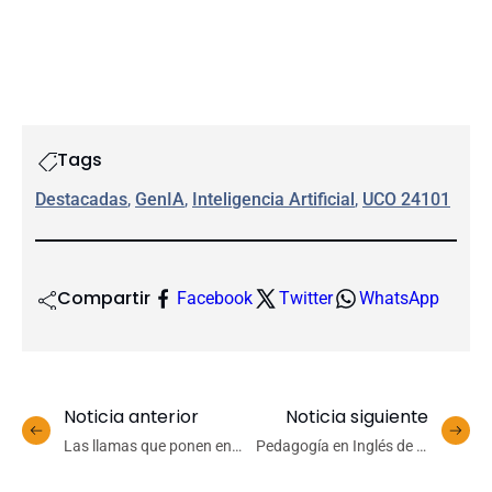
Tags
Destacadas
, 
GenIA
, 
Inteligencia Artificial
, 
UCO 24101
Compartir
Facebook
Twitter
WhatsApp
Noticia anterior
Noticia siguiente
Las llamas que ponen en
Pedagogía en Inglés de la
riesgo nuestra agua y
Universidad de
salud
Concepción obtiene