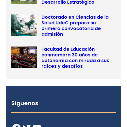
Desarrollo Estratégico
Doctorado en Ciencias de la
Salud UdeC prepara su
primera convocatoria de
admisión
Facultad de Educación
conmemora 30 años de
autonomía con mirada a sus
raíces y desafíos
Síguenos