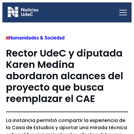
Saltar
al
contenido
Humanidades & Sociedad
Rector UdeC y diputada
Karen Medina
abordaron alcances del
proyecto que busca
reemplazar el CAE
La instancia permitió compartir la experiencia de
la Casa de Estudios y aportar una mirada técnica