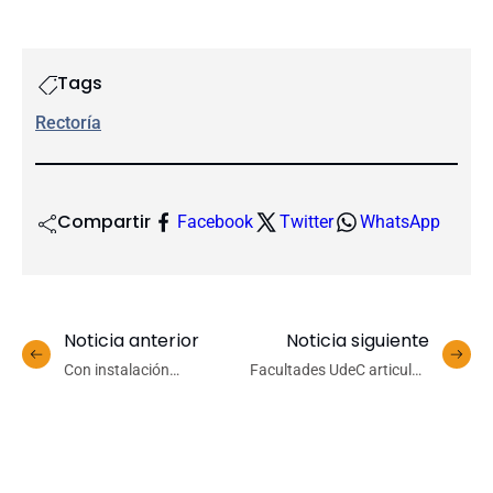
Tags
Rectoría
Compartir
Facebook
Twitter
WhatsApp
Noticia anterior
Noticia siguiente
Con instalación
Facultades UdeC articulan
escenográfica, equipo
saberes para fortalecer la
penquista ultima detalles
atención oncológica junto
para el estreno de la Ópera
a City Cancer Challenge
Llacolén