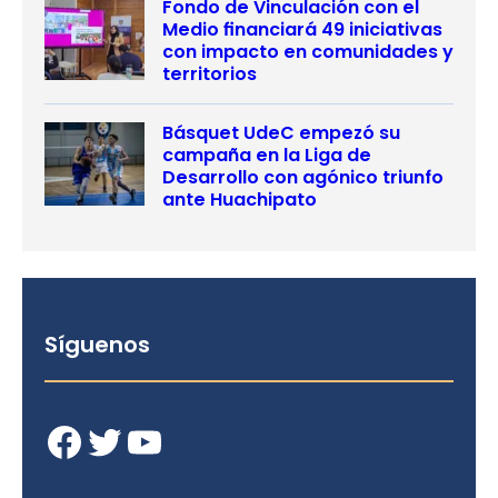
Fondo de Vinculación con el
Medio financiará 49 iniciativas
con impacto en comunidades y
territorios
Básquet UdeC empezó su
campaña en la Liga de
Desarrollo con agónico triunfo
ante Huachipato
Síguenos
Facebook
Twitter
YouTube