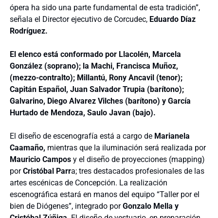
ópera ha sido una parte fundamental de esta tradición”,
señala el Director ejecutivo de Corcudec,
Eduardo
Díaz
Rodríguez.
El elenco está conformado por Llacolén, Marcela
González (soprano); la Machi, Francisca Muñoz,
(mezzo-contralto); Millantú, Rony Ancavil (tenor);
Capitán Español, Juan Salvador Trupia (barítono);
Galvarino, Diego Alvarez Vilches (barítono) y García
Hurtado de Mendoza, Saulo Javan (bajo).
El diseño de escenografía está a cargo de
Marianela
Caamaño,
mientras que la iluminación será realizada por
Mauricio Campos
y el diseño de proyecciones (mapping)
por
Cristóbal Parr
a; tres destacados profesionales de las
artes escénicas de Concepción. La realización
escenográfica estará en manos del equipo “Taller por el
bien de Diógenes”, integrado por
Gonzalo Mella y
Cristóbal Zúñiga
. El diseño de vestuario, en preparación