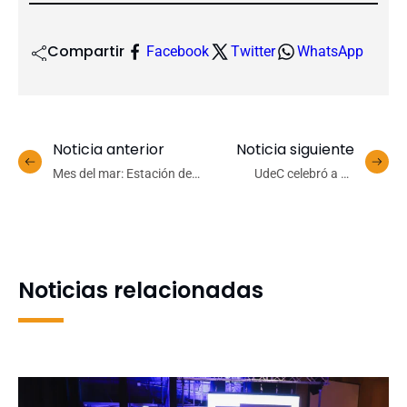
Compartir
Facebook
Twitter
WhatsApp
Noticia anterior
Noticia siguiente
Mes del mar: Estación de
UdeC celebró a su
Biología Marina UdeC abre
comunidad en tradicional
sus puertas al
Vino de Honor del Día del
conocimiento marino con
Trabajador y Trabajadora
carnaval científico gratuito
Universitaria
Noticias relacionadas