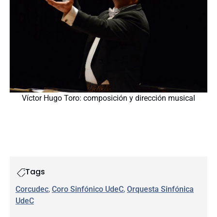
Víctor Hugo Toro: composición y dirección musical
Tags
Corcudec
, 
Coro Sinfónico UdeC
, 
Orquesta Sinfónica
UdeC